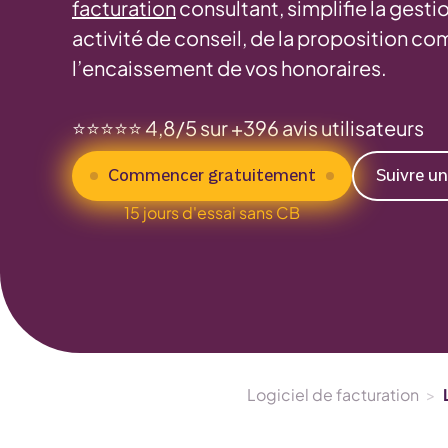
facturation
consultant, simplifie la gesti
activité de conseil, de la proposition c
l’encaissement de vos honoraires.
⭐️⭐️⭐️⭐️⭐️ 4,8/5 sur +396 avis utilisateurs
Commencer gratuitement
Suivre u
15 jours d'essai sans CB
Logiciel de facturation
>