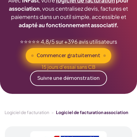
Avec
INFast
, votre
logiciel de facturation
pour
association
, vous centralisez devis, factures et
paiements dans un outil simple, accessible et
adapté au fonctionnement associatif.
⭐️⭐️⭐️⭐️⭐️ 4,8/5 sur +396 avis utilisateurs
Commencer gratuitement
15 jours d'essai sans CB
Suivre une démonstration
Logiciel de facturation
>
Logiciel de facturation association