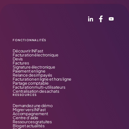
FONCTIONNALITÉS
Découvrir INFast
Facturation électronique
Devis
Factures
Signature électronique
Paiement en ligne
Relance des impayés
Facturation en ligne et hors ligne
Partage comptable
Facturation multi-utilisateurs
Centralisation des achats
RESSOURCES
Demandez une démo
Migrer vers INFast
Accompagnement
Centre d’aide
Ressources gratuites
Blog et actualités