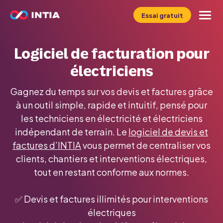
Essai gratuit
Le logiciel INFast
Logiciel de facturation pour
électriciens
Profil
Gagnez du temps sur vos devis et factures grâce
à un outil simple, rapide et intuitif, pensé pour
Métier
les techniciens en électricité et électriciens
indépendant de terrain. Le
logiciel de devis et
Tarifs
factures d’INTIA
vous permet de centraliser vos
clients, chantiers et interventions électriques,
Ressources
tout en restant conforme aux normes.
✅ Devis et factures illimités pour interventions
électriques