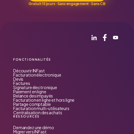
Gratuit 15 jours · Sans engagement · Sans CB
FONCTIONNALITÉS
Découvrir INFast
Facturation électronique
Devis
Factures
Signature électronique
Paiement en ligne
Relance des impayés
Facturation en ligne et hors ligne
Partage comptable
Facturation multi-utilisateurs
Centralisation des achats
RESSOURCES
Demandez une démo
Migrer vers INFast