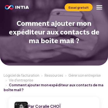
Essai gratuit
Comment ajouter mon
Le logiciel INFast
expéditeur aux contacts de
Profil
ma boîte mail ?
Métier
Tarifs
Logiciel de facturation
>
Ressources
>
Gérer son entreprise
Ressources
>
Vie d'entreprise
>
Comment ajouter mon expéditeur aux contacts de ma
boîte mail ?
Par
Coralie CHOÏ