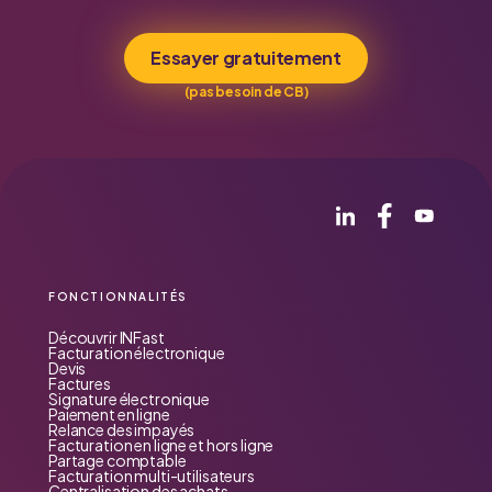
Essayer gratuitement
(pas besoin de CB)
FONCTIONNALITÉS
Découvrir INFast
Facturation électronique
Devis
Factures
Signature électronique
Paiement en ligne
Relance des impayés
Facturation en ligne et hors ligne
🔥 Essayez INFast gratuitement
Partage comptable
Facturation multi-utilisateurs
Centralisation des achats