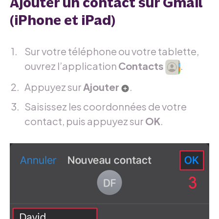
Ajouter un contact sur Gmail
(iPhone et iPad)
Sur votre téléphone ou votre tablette,
ouvrez l’application
Contacts
.
Appuyez sur
Ajouter
.
Saisissez les coordonnées de votre
contact, puis appuyez sur
OK
.