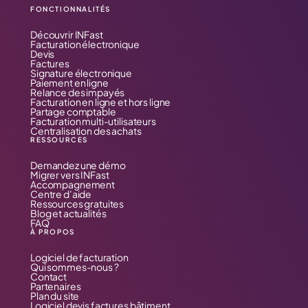
FONCTIONNALITÉS
Découvrir INFast
Facturation électronique
Devis
Factures
Signature électronique
Paiement en ligne
Relance des impayés
Facturation en ligne et hors ligne
Partage comptable
Facturation multi-utilisateurs
Centralisation des achats
RESSOURCES
Demandez une démo
Migrer vers INFast
Accompagnement
Centre d’aide
Ressources gratuites
Blog et actualités
FAQ
À PROPOS
Logiciel de facturation
Qui sommes-nous ?
Contact
Partenaires
Plan du site
Logiciel devis factures bâtiment