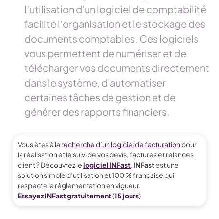
l’utilisation d’un logiciel de comptabilité
facilite l’organisation et le stockage des
documents comptables. Ces logiciels
vous permettent de numériser et de
télécharger vos documents directement
dans le système, d’automatiser
certaines tâches de gestion et de
générer des rapports financiers.
Vous êtes à la
recherche d’un logiciel de facturation
pour
la réalisation et le suivi de vos devis, factures et relances
client ? Découvrez le
logiciel INFast
.
INFast
est une
solution simple d’utilisation et 100 % française qui
respecte la réglementation en vigueur.
Essayez INFast gratuitement
(
15 jours
)