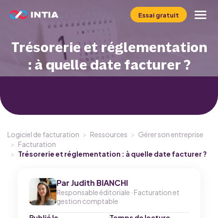
Essai gratuit
Trésorerie et réglementation
Le logiciel INFast
: à quelle date facturer ?
Profil
Métier
Tarifs
Logiciel de facturation
>
Ressources
>
Gérer son entreprise
>
Facturation
>
Trésorerie et réglementation : à quelle date facturer ?
Ressources
Par
Judith BIANCHI
Responsable éditoriale · Facturation et
gestion comptable
Publié le
Temps de lecture