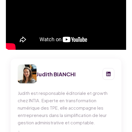
Judith BIANCHI
Judith est responsable éditoriale et growth
chez INTIA. Experte en transformation
numérique des TPE, elle accompagne les
entrepreneurs dans la simplification de leur
gestion administrative et comptable.