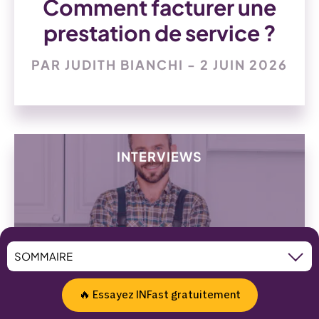
Comment facturer une
prestation de service ?
PAR JUDITH BIANCHI - 2 JUIN 2026
INTERVIEWS
Témoignage client :
🔥 Essayez INFast gratuitement
Fredo Les Bons Tuyaux