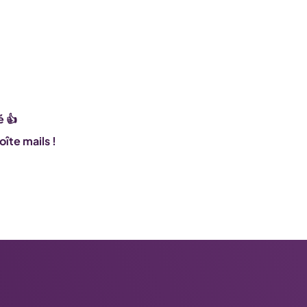
é 👍
îte mails !