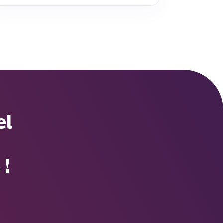
el
 !