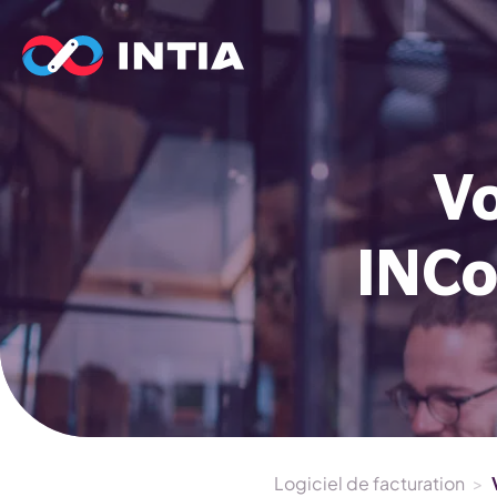
V
INCo
Logiciel de facturation
>