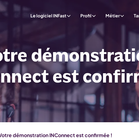
Le logiciel INFast
Profil
Métier
Ta
otre démonstrati
Devis
Factures
Mode hors ligne
nnect est confir
Paiement en ligne
Relances clients
Centralisation des achats
Votre démonstration INConnect est confirmée !