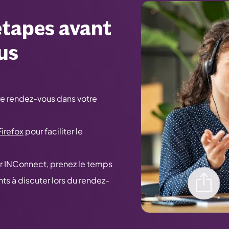
étapes avant
us
tre rendez-vous dans votre
Firefox
pour faciliter le
iser INConnect, prenez le temps
nts à discuter lors du rendez-