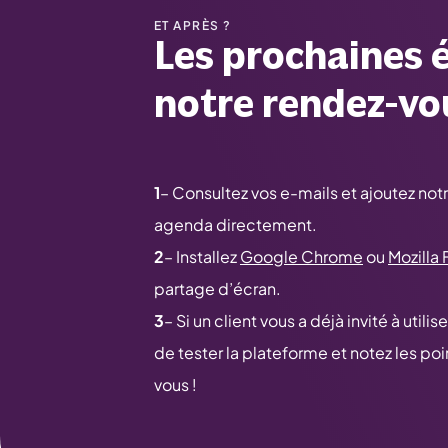
ET APRÈS ?
Les prochaines 
notre rendez-vo
1
– Consultez vos e-mails et ajoutez no
agenda directement.
2
– Installez
Google Chrome
ou
Mozilla 
partage d’écran.
3
– Si un client vous a déjà invité à util
de tester la plateforme et notez les poi
vous !