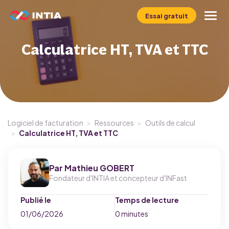
Essai gratuit
Calculatrice HT, TVA et TTC
Le logiciel INFast
Profil
Métier
Logiciel de facturation
>
Ressources
>
Outils de calcul
>
Calculatrice HT, TVA et TTC
Tarifs
Ressources
Par
Mathieu GOBERT
Fondateur d'INTIA et concepteur d'INFast
Publié le
Temps de lecture
01/06/2026
0 minutes