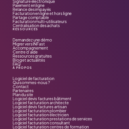
Signature électronique
Paiement en ligne
Relance des impayés
Facturation en ligne et hors ligne
Partage comptable
Facturation multi-utilisateurs
Centralisation des achats
RESSOURCES
Demandez une démo
Migrer vers INFast
Accompagnement
Centre d’aide
Ressources gratuites
Blog et actualités
FAQ
À PROPOS
Logiciel de facturation
Qui sommes-nous ?
Contact
Partenaires
Plan du site
Logiciel devis factures bâtiment
Logiciel facturation architecte
Logiciel devis factures artisan
Logiciel facturation plombier
Logiciel facturation électricien
Logiciel facturation prestations de services
Logiciel facturation consultant
Logiciel facturation centres de formation