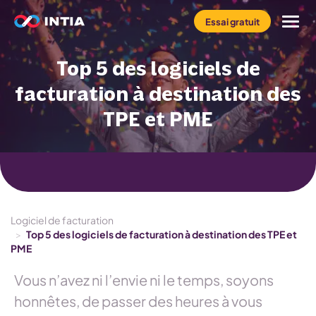
Essai gratuit
Top 5 des logiciels de
Le logiciel INFast
facturation à destination des
Profil
TPE et PME
Métier
Tarifs
Logiciel de facturation
Ressources
>
Top 5 des logiciels de facturation à destination des TPE et
PME
Vous n’avez ni l’envie ni le temps, soyons
honnêtes, de passer des heures à vous