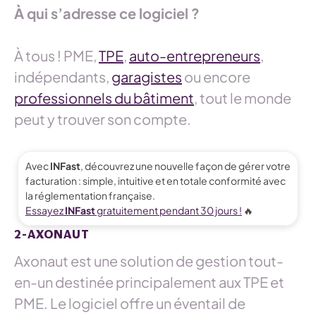
À qui s’adresse ce logiciel ?
À tous ! PME,
TPE
,
auto-entrepreneurs
,
indépendants,
garagistes
ou encore
professionnels du bâtiment
, tout le monde
peut y trouver son compte.
Avec
INFast
, découvrez une nouvelle façon de gérer votre
facturation : simple, intuitive et en totale conformité avec
la réglementation française.
Essayez
INFast
gratuitement pendant 30 jours !
🔥
2-AXONAUT
Axonaut est une solution de gestion tout-
en-un destinée principalement aux TPE et
PME. Le logiciel offre un éventail de