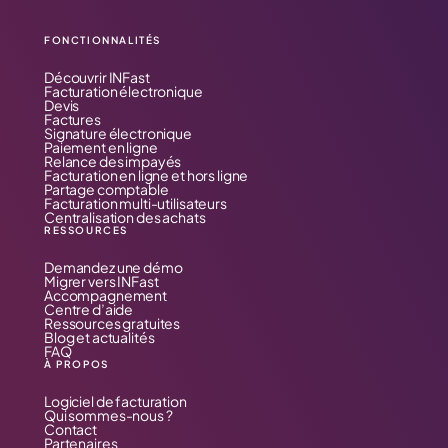
FONCTIONNALITÉS
Découvrir INFast
Facturation électronique
Devis
Factures
Signature électronique
Paiement en ligne
Relance des impayés
Facturation en ligne et hors ligne
Partage comptable
Facturation multi-utilisateurs
Centralisation des achats
RESSOURCES
Demandez une démo
Migrer vers INFast
Accompagnement
Centre d’aide
Ressources gratuites
Blog et actualités
FAQ
À PROPOS
Logiciel de facturation
Qui sommes-nous ?
Contact
Partenaires