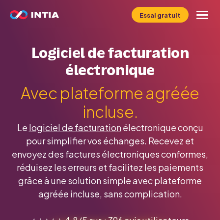
Essai gratuit
Le logiciel INFast
Logiciel de facturation
électronique
Profil
Avec plateforme agréée
Métier
incluse.
Le
logiciel de facturation
électronique conçu
Tarifs
pour simplifier vos échanges. Recevez et
envoyez des factures électroniques conformes,
Ressources
réduisez les erreurs et facilitez les paiements
grâce à une solution simple avec plateforme
agréée incluse, sans complication.