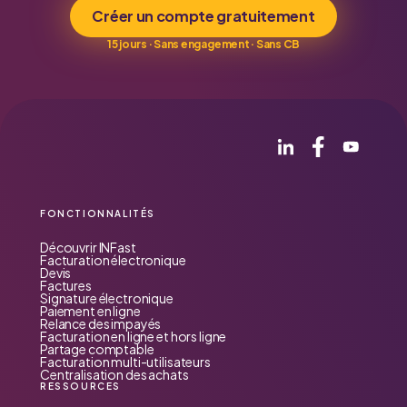
Créer un compte gratuitement
15 jours · Sans engagement · Sans CB
FONCTIONNALITÉS
Découvrir INFast
Facturation électronique
Devis
Factures
Signature électronique
Paiement en ligne
Relance des impayés
Facturation en ligne et hors ligne
Partage comptable
Facturation multi-utilisateurs
Centralisation des achats
RESSOURCES